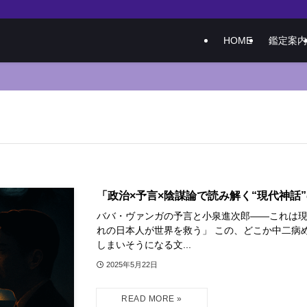
HOME
鑑定案内
「政治×予言×陰謀論で読み解く“現代神話
ババ・ヴァンガの予言と小泉進次郎――これは現代
れの日本人が世界を救う」 この、どこか中二病
しまいそうになる文...
2025年5月22日