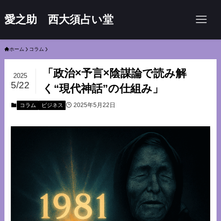
愛之助 西大須占い堂
ホーム
コラム
「政治×予言×陰謀論で読み解
2025
5/22
く“現代神話”の仕組み」
2025年5月22日
コラム
ビジネス