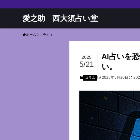
愛之助 西大須占い堂
ホーム
コラム
AI占いを
2025
5/21
い。
2025年5月20日
20
コラム